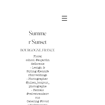
Andrea Lecury Design
Summe
r Sunset
BOURGOGNE, FRANCE
Floral
school
@aujardin
defloresie
-
Design &
Styling
@jennife
rfoxweddings
-
Photographer
@julien_bonjour_
photographe
-
Rentals
@velvetrendezv
ous
Catering
@twod