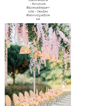
udesbrasserie
-
Structure
@floresieframew
orks - Candles
@laboutiqueflore
sie